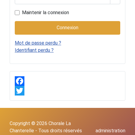
Afficher 
Maintenir la connexion
Connexion
Mot de passe perdu ?
Identifiant perdu ?
F
a
T
c
w
e
i
Copyright © 2026 Chorale La
b
t
Chanterelle - Tous droits réservés
administration