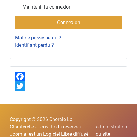
Maintenir la connexion
Connexion
Mot de passe perdu ?
Identifiant perdu ?
F
a
T
c
w
e
i
Copyright © 2026 Chorale La
b
t
Chanterelle - Tous droits réservés
administration
Joomla!
est un Logiciel Libre diffusé
du site
o
t