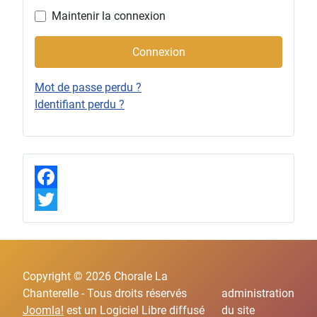
Maintenir la connexion
Connexion
Mot de passe perdu ?
Identifiant perdu ?
F
a
T
c
w
e
i
Copyright © 2026 Chorale La
b
t
Chanterelle - Tous droits réservés
administration
Joomla!
est un Logiciel Libre diffusé
du site
o
t